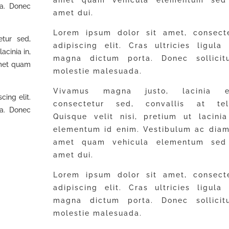
ta. Donec
amet dui.
Lorem ipsum dolor sit amet, consect
etur sed,
adipiscing elit. Cras ultricies ligula
lacinia in,
magna dictum porta. Donec sollicit
amet quam
molestie malesuada.
Vivamus magna justo, lacinia e
cing elit.
consectetur sed, convallis at tell
ta. Donec
Quisque velit nisi, pretium ut lacinia
elementum id enim. Vestibulum ac diam
amet quam vehicula elementum sed 
amet dui.
Lorem ipsum dolor sit amet, consect
adipiscing elit. Cras ultricies ligula
magna dictum porta. Donec sollicit
molestie malesuada.