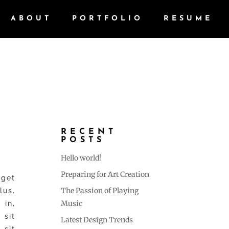
ABOUT
PORTFOLIO
RESUME
RECENT
POSTS
Hello world!
Preparing for Art Creation
get
The Passion of Playing
us.
Music
 in,
 sit
Latest Design Trends
sit