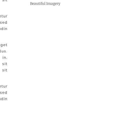
Beautiful Imagery
etur
 sed
udin
get
us.
 in,
 sit
sit
etur
 sed
udin