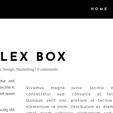
HOME
FLEX BOX
c Design
,
Marketing
|
0 comments
etur sed,
lacinia in,
Vivamus magna justo, lacinia e
amet quam
consectetur sed, convallis at tell
Quisque velit nisi, pretium ut lacinia
elementum id enim. Vestibulum ac diam
cing elit.
amet quam vehicula elementum sed 